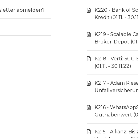
sletter abmelden?
K220 - Bank of S
Kredit (01.11. - 30.1
K219 - Scalable 
Broker-Depot (01.1
K218 - Verti: 30
(01.11. - 30.11.22)
K217 - Adam Ries
Unfallversicherung
K216 - WhatsAppS
Guthabenwert (01.
K215 - Allianz: B